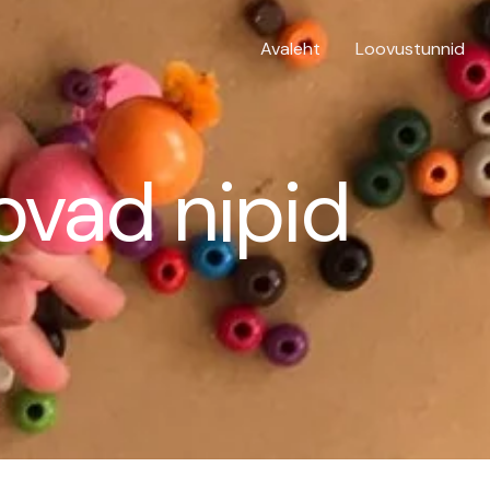
Avaleht
Loovustunnid
ovad nipid