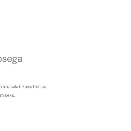
psega
rratu salati kuivatamise
imiseks.