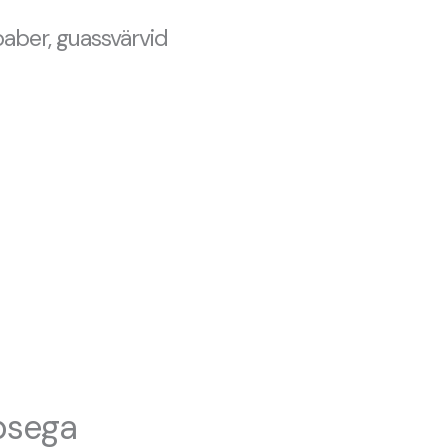
paber, guassvärvid
psega