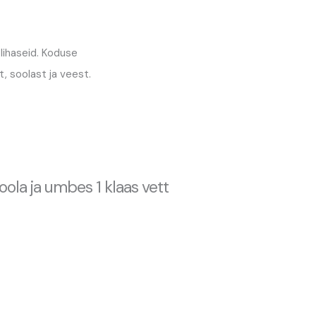
 lihaseid. Koduse
t, soolast ja veest.
soola ja umbes 1 klaas vett