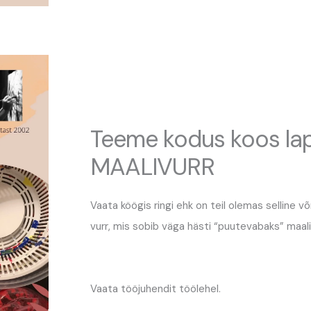
Teeme kodus koos la
MAALIVURR
Vaata köögis ringi ehk on teil olemas selline võ
vurr, mis sobib väga hästi “puutevabaks” maal
Vaata tööjuhendit töölehel.