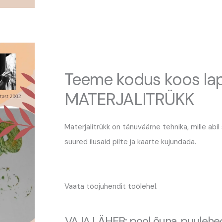
Teeme kodus koos la
MATERJALITRÜKK
Materjalitrükk on tänuväärne tehnika, mille abil
suured ilusaid pilte ja kaarte kujundada.
Vaata tööjuhendit töölehel.
VAJA LÄHEB: pool õuna, puulehed,