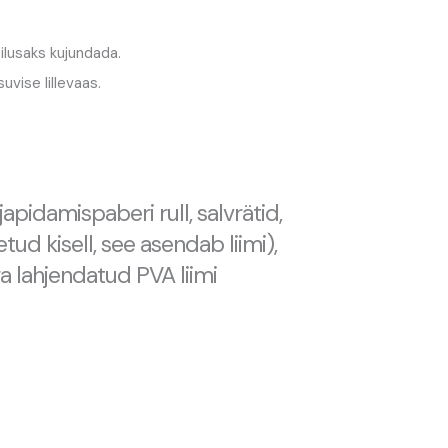
ilusaks kujundada.
vise lillevaas.
pidamispaberi rull, salvrätid,
detud kisell, see asendab liimi),
ga lahjendatud PVA liimi