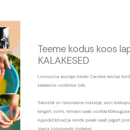
Teeme kodus koos la
KALAKESED
Loovustoa asutaja-beebi Caroline leiutas kor
kalakeste voolimise triki.
Salvrätik on tänuväärne materjal, sest kokku
kergelt vormi, temast saab voolida kõiksuguse
kujundid kõvad ja nende peale saab julgelt joo
Vaata tööjuhendit töölehel.