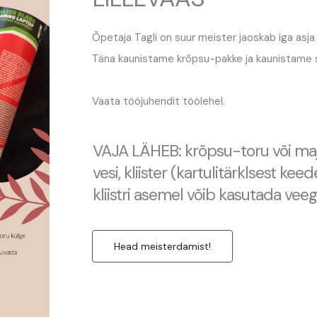
Õpetaja Tagli on suur meister jaoskab iga asja 
Täna kaunistame krõpsu-pakke ja kaunistame su
Vaata tööjuhendit töölehel.
VAJA LÄHEB: krõpsu-toru või maja
vesi, kliister (kartulitärklsest kee
kliistri asemel võib kasutada vee
Head meisterdamist!