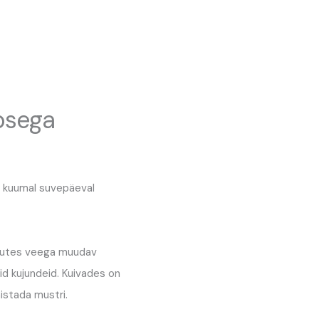
psega
d kuumal suvepäeval
puutes veega muudav
id kujundeid. Kuivades on
nistada mustri.