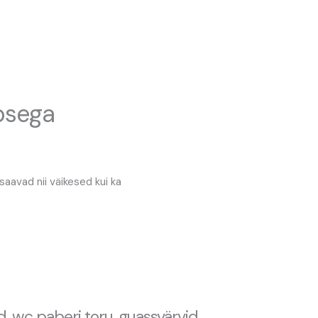
psega
 saavad nii väikesed kui ka
 wc paberi toru, guassvärvid,