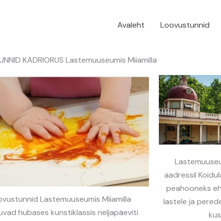
Avaleht
Loovustunnid
NNID KADRIORUS Lastemuuseumis Miiamilla
Lastemuuseum
aadressil Koidu
peahooneks eh
ovustunnid Lastemuuseumis Miiamilla
lastele ja pere
uvad hubases kunstiklassis neljapäeviti
kus