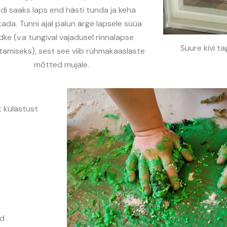
di saaks laps end hästi tunda ja keha
tada. Tunni ajal palun ärge lapsele süüa
dke (v.a tungival vajadusel rinnalapse
Suure kivi t
tamiseks), sest see viib rühmakaaslaste
mõtted mujale.
 külastust
ed