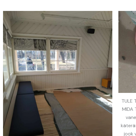
TULE T
MIDA 
vane
käterä
jook 