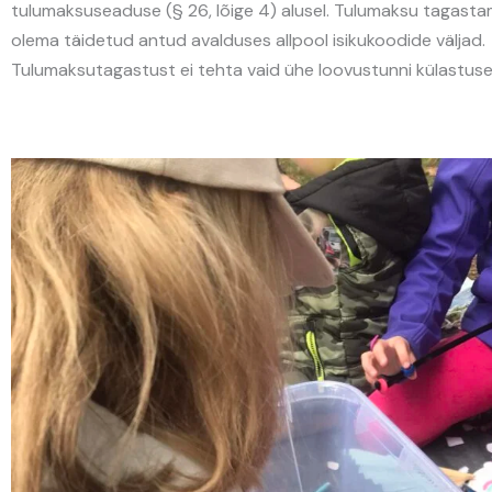
tulumaksuseaduse (§ 26, lõige 4) alusel. Tulumaksu tagast
olema täidetud antud avalduses allpool isikukoodide väljad.
Tulumaksutagastust ei tehta vaid ühe loovustunni külastuse 