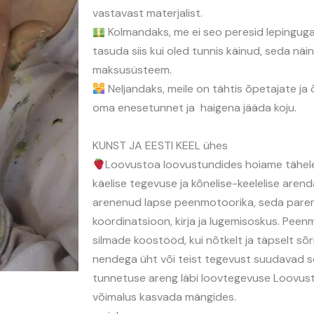
vastavast materjalist.
Kolmandaks, me ei seo peresid lepinguga
tasuda siis kui oled tunnis käinud, seda näi
maksusüsteem.
Neljandaks, meile on tähtis õpetajate ja õ
oma enesetunnet ja haigena jääda koju.
KUNST JA EESTI KEEL ühes
Loovustoa loovustundides hoiame tähelep
käelise tegevuse ja kõnelise-keelelise aren
arenenud lapse peenmotoorika, seda parem
koordinatsioon, kirja ja lugemisoskus. Pee
silmade koostööd, kui nõtkelt ja täpselt s
nendega üht või teist tegevust suudavad so
tunnetuse areng läbi loovtegevuse Loovus
võimalus kasvada mängides.