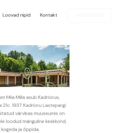
Loovad nipid
Kontakt
tel. 505 2498
 Miia Milla asub Kadriorus,
la 21c. 1937 Kadrioru Lastepargi
itatud värvikas muuseumis on
dele loodud mänguline keskkond,
 kogeda ja õppida.