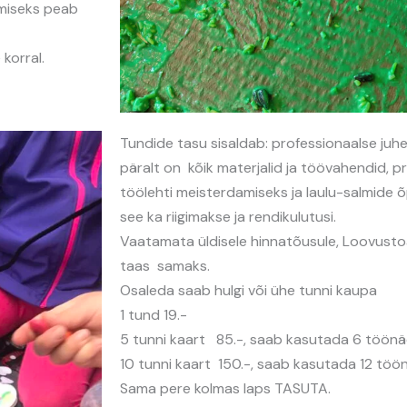
amiseks peab
korral.
Tundide tasu sisaldab: professionaalse juhe
päralt on kõik materjalid ja töövahendid, p
töölehti meisterdamiseks ja laulu-salmide 
see ka riigimakse ja rendikulutusi.
Vaatamata üldisele hinnatõusule, Loovusto
taas samaks.
Osaleda saab hulgi või ühe tunni kaupa
1 tund 19.-
5 tunni kaart 85.-, saab kasutada 6 töönä
10 tunni kaart 150.-, saab kasutada 12 töö
Sama pere kolmas laps TASUTA.