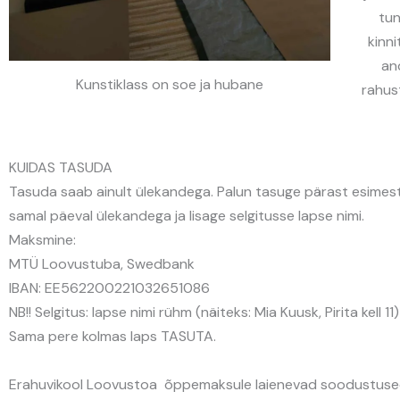
tun
kinni
an
Kunstiklass on soe ja hubane
rahus
KUIDAS TASUDA
Tasuda saab ainult ülekandega. Palun tasuge pärast esimest
samal päeval ülekandega ja lisage selgitusse lapse nimi.
Maksmine:
MTÜ Loovustuba, Swedbank
IBAN: EE562200221032651086
NB!! Selgitus: lapse nimi rühm (näiteks: Mia Kuusk, Pirita kell 11)
Sama pere kolmas laps TASUTA.
Erahuvikool Loovustoa õppemaksule laienevad soodustus