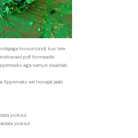
ndajaga loovustundi, kus teie
rinditavaid pdf formaadis
õppimiseks aga samuti sisaldab
a õppemaks sel hooajal jääb
dala jooksul
nädala jooksul