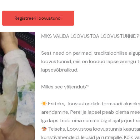
Registreeri loovustundi
MIKS VALIDA LOOVUSTOA LOOVUSTUNNID?
Sest need on parimad, traditsioonilise al
loovustunnid, mis on loodud lapse arengu t
lapsesõbralikud.
Milles see väljendub?
Esiteks, loovustundide formaadi aluseks
arendamine. Perel ja lapsel peab olema mee
Iga laps teeb oma samme õigel ajal ja just si
Teiseks, Loovustoa loovustunnis kasutame
kunstivahendeid, lelusid ja rütmipille. Kõik 