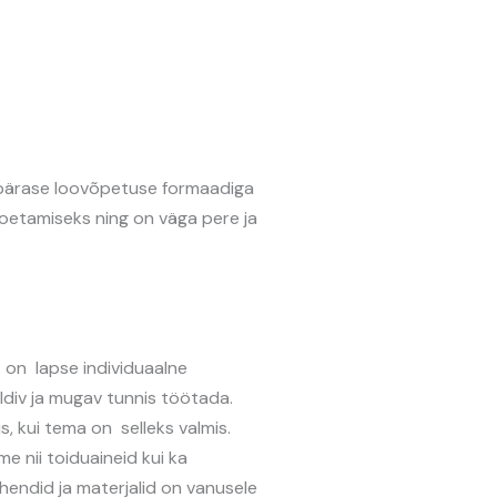
gupärase loovõpetuse formaadiga
oetamiseks ning on väga pere ja
 on lapse individuaalne
ldiv ja mugav tunnis töötada.
is, kui tema on selleks valmis.
 nii toiduaineid kui ka
vahendid ja materjalid on vanusele