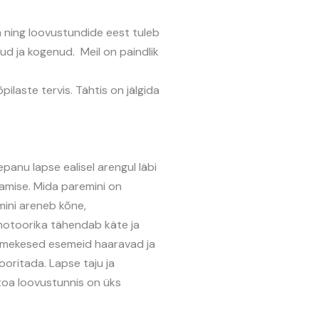
 ning loovustundide eest tuleb
nud ja kogenud. Meil on paindlik
pilaste tervis. Tähtis on jälgida
anu lapse ealisel arengul läbi
damise. Mida paremini on
ini areneb kõne,
nmotoorika tähendab käte ja
õrmekesed esemeid haaravad ja
oritada. Lapse taju ja
toa loovustunnis on üks