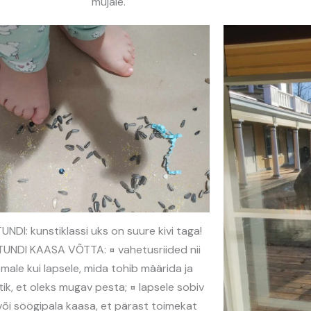
mujale.
UNDI: kunstiklassi uks on suure kivi taga!
TUNDI KAASA VÕTTA: ¤ vahetusriided nii
male kui lapsele, mida tohib määrida ja
tik, et oleks mugav pesta; ¤ lapsele sobiv
või söögipala kaasa, et pärast toimekat