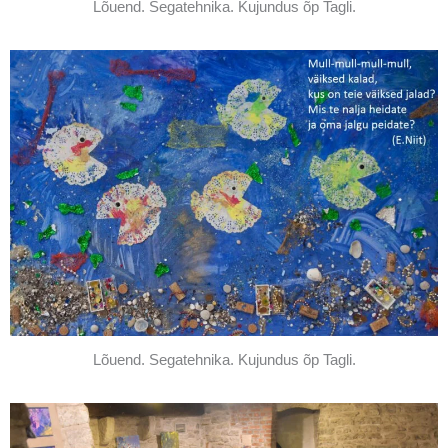
Lõuend. Segatehnika. Kujundus õp Tagli.
Lõuend. Segatehnika. Kujundus õp Tagli.