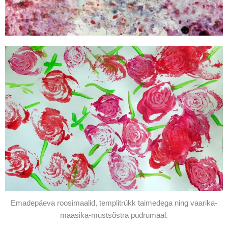
Emadepäeva roosimaalid, templitrükk taimedega ning vaarika-
maasika-mustsõstra pudrumaal.