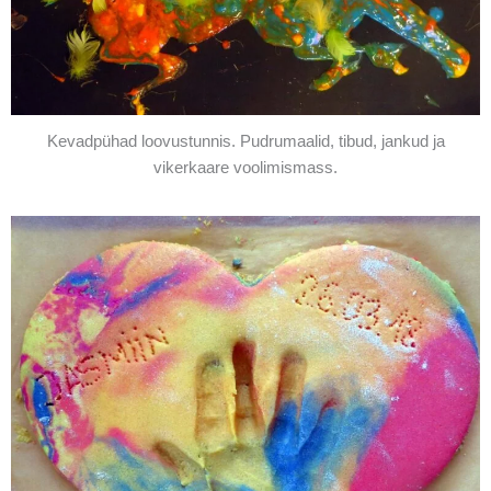
Kevadpühad loovustunnis. Pudrumaalid, tibud, jankud ja
vikerkaare voolimismass.