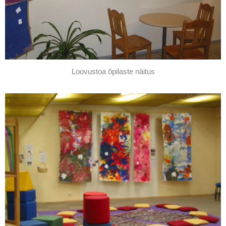
Loovustoa õpilaste näitus